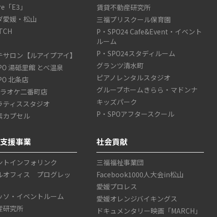
are「E3」
賃貸不動産研究所
ダ愛媛・松山
三福プリスクール保育園
TCH
P・SPO24 Cafe&Event・イベント
ルーム
P・SPO24スタディルーム
テサロン【ルアイプアイ】
グランツ清水町
SPO 湯砥里館 とべ温泉
ピアノレンタルスタジオ
SPO 北条店
グループホームきらら・マドンナ
カラオケ二番町店
キッズパーク
ラティススタジオ
P・SPOアフタースクール
素カプセル
ス支援事業
社会貢献
ントインフォリンク
三福福祉事業団
ルオフィス プログレッ
Facebook1000人大会in松山
愛媛プロレス
ッソ・イベントルーム
愛媛オレンジバイキングス
産研究所
ドキュメンタリー映画「MARCH」