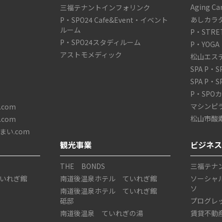
Aging C
三福テナントインフォリンク
あしカラ
P・SPO24 Cafe&Event・イベント
ルーム
P・STRE
P・SPO24スタディルーム
P・YOGA
アストモメディック
松山エス
SPA P・
SPA P・
P・SPO
マシンピ
com
松山市酸
com
い.com
観光事業
ビジネ
THE BONDS
三福テナ
いれぎ館
南道後温泉ホテル ていれぎ館
ソーシャ
ソ
南道後温泉ホテル ていれぎ館
砥邸
プログレ
南道後温泉 ていれぎの湯
賃貸不動