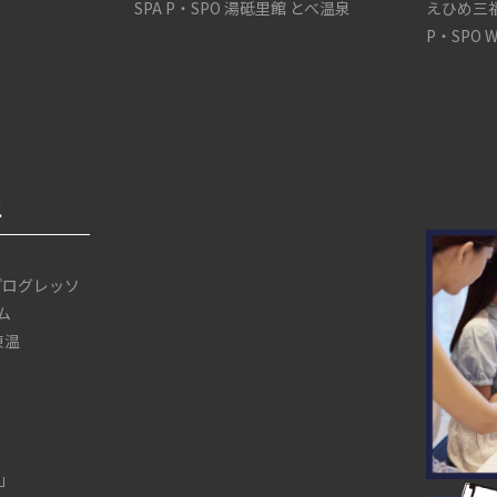
SPA P・SPO 湯砥里館 とべ温泉
えひめ三
P・SPO 
ス
プログレッソ
ム
 東温
」