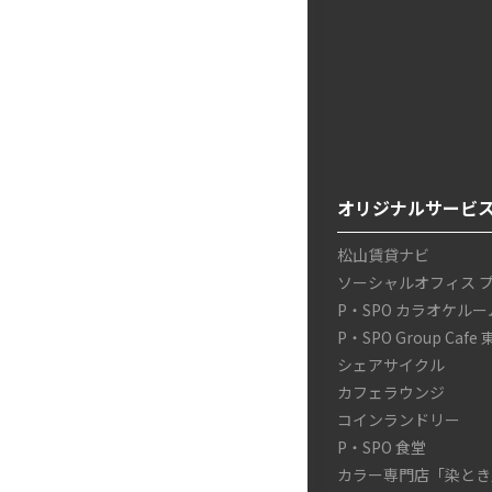
オリジナルサービ
松山賃貸ナビ
ソーシャルオフィス 
P・SPO カラオケルー
P・SPO Group Cafe
シェアサイクル
カフェラウンジ
コインランドリー
P・SPO 食堂
カラー専門店「染とき