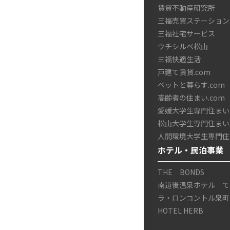
賃貸不動産研究所
三福売買ステーション
三福社宅サービス
ウチシルベ松山
三福快適生活
戸建て賃貸.com
ペットと暮らす.com
高齢者の住まい.com
愛媛大学生専門住まい.
松山大学生専門住まい.
人間環境大学生専門住ま
ホテル・民泊事業
THE BONDS
南道後温泉ホテル て
ラ・ロンコントル泉町
HOTEL HERB