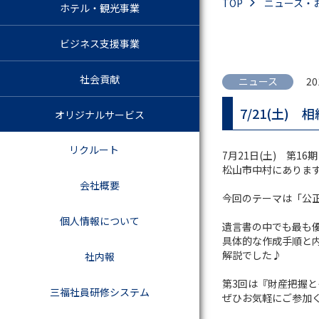
TOP
ニュース・
ホテル・観光事業
ビジネス支援事業
社会貢献
ニュース
20
7/21(土)
オリジナルサービス
リクルート
7月21日(土) 第1
松山市中村にありま
会社概要
今回のテーマは「公
個人情報について
遺言書の中でも最も
具体的な作成手順と
解説でした♪
社内報
第3回は『財産把握
三福社員研修システム
ぜひお気軽にご参加