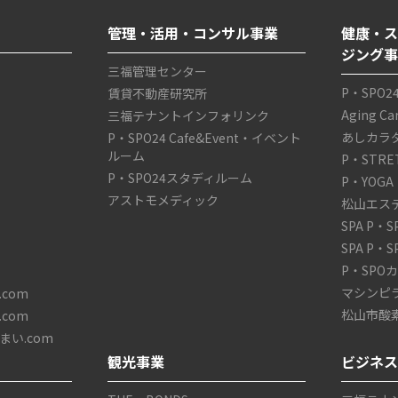
管理・活用・コンサル事業
健康・ス
ジング
三福管理センター
P・SPO2
賃貸不動産研究所
Aging C
三福テナントインフォリンク
あしカラ
P・SPO24 Cafe&Event・イベント
ルーム
P・STRE
P・SPO24スタディルーム
P・YOGA
アストモメディック
松山エス
SPA P・
SPA P・
P・SPO
マシンピ
com
松山市酸
com
い.com
観光事業
ビジネ