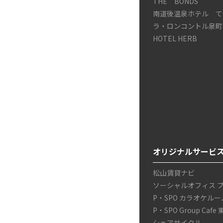
THE BONDS
南道後温泉ホテル て
ラ・ロンコントル泉町
HOTEL HERB
オリジナルサービ
松山賃貸ナビ
ソーシャルオフィス 
P・SPO カラオケルー
P・SPO Group Cafe
シェアサイクル