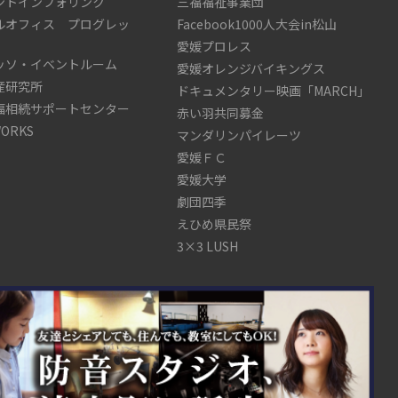
ントインフォリンク
三福福祉事業団
ルオフィス プログレッ
Facebook1000人大会in松山
愛媛プロレス
ッソ・イベントルーム
愛媛オレンジバイキングス
産研究所
ドキュメンタリー映画「MARCH」
福相続サポートセンター
赤い羽共同募金
WORKS
マンダリンパイレーツ
愛媛ＦＣ
愛媛大学
劇団四季
えひめ県民祭
3×3 LUSH