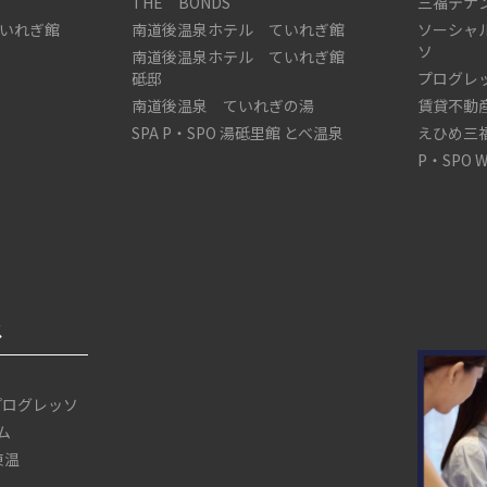
THE BONDS
三福テナ
いれぎ館
南道後温泉ホテル ていれぎ館
ソーシャ
ソ
南道後温泉ホテル ていれぎ館
砥邸
プログレ
南道後温泉 ていれぎの湯
賃貸不動
SPA P・SPO 湯砥里館 とべ温泉
えひめ三
P・SPO 
ス
プログレッソ
ム
 東温