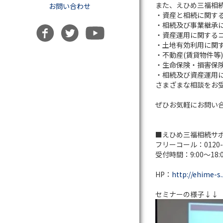
また、えひめ三福相
お問い合わせ
・資産と相続に関す
・相続及び事業継承
・資産運用に関する
・土地有効利用に関
・不動産(賃貸物件等
・生命保険・損害保
・相続及び資産運用
さまざまな相談をお
ぜひお気軽にお問い
■えひめ三福相続サ
フリーコール：0120-3
受付時間：9:00～18:
HP：
http://ehime-s
セミナーの様子↓↓