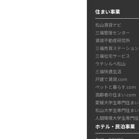
住まい事業
松山賃貸ナビ
三福管理センター
賃貸不動産研究所
三福売買ステーション
三福社宅サービス
ウチシルベ松山
三福快適生活
戸建て賃貸.com
ペットと暮らす.com
高齢者の住まい.com
愛媛大学生専門住まい.
松山大学生専門住まい.
人間環境大学生専門住ま
ホテル・民泊事業