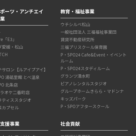
ポーツ・アンチエイ
教育・福祉事業
事業
ウチシルベ松山
4
一般社団法人 三福福祉事業団
are「E3」
賃貸不動産研究所
ダ愛媛・松山
三福プリスクール保育園
TCH
P・SPO24 Cafe&Event・イベント
ルーム
P・SPO24スタディルーム
テサロン【ルアイプアイ】
グランツ清水町
SPO 湯砥里館 とべ温泉
ピアノレンタルスタジオ
SPO 北条店
グループホームきらら・マドンナ
カラオケ二番町店
キッズパーク
ラティススタジオ
P・SPOアフタースクール
素カプセル
ス支援事業
社会貢献