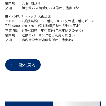
駐車場 ：30台（無料）
交通 ：伊予鉄バス 湯渡町バス停から徒歩３秒
■P・SPOストレッチ 大街道店
〒790-0002 愛媛県松山市二番町3-8-21 久保豊二番町ビル2F
TEL 0800-170-7707（受付時間/9時〜22時※不定）
営業時間：9時〜23時 年中無休(年末年始をのぞく)
駐車場 ：近隣のパーキングをご利用ください
交通 ：市内電車大街道停留所から徒歩4分
一覧へ戻る