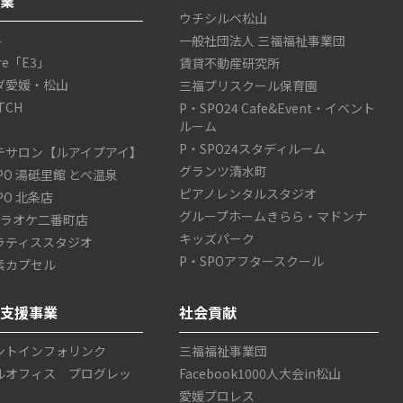
事業
ウチシルベ松山
4
一般社団法人 三福福祉事業団
are「E3」
賃貸不動産研究所
ダ愛媛・松山
三福プリスクール保育園
TCH
P・SPO24 Cafe&Event・イベント
ルーム
P・SPO24スタディルーム
テサロン【ルアイプアイ】
グランツ清水町
SPO 湯砥里館 とべ温泉
ピアノレンタルスタジオ
SPO 北条店
グループホームきらら・マドンナ
カラオケ二番町店
キッズパーク
ラティススタジオ
P・SPOアフタースクール
素カプセル
ス支援事業
社会貢献
ントインフォリンク
三福福祉事業団
ルオフィス プログレッ
Facebook1000人大会in松山
愛媛プロレス