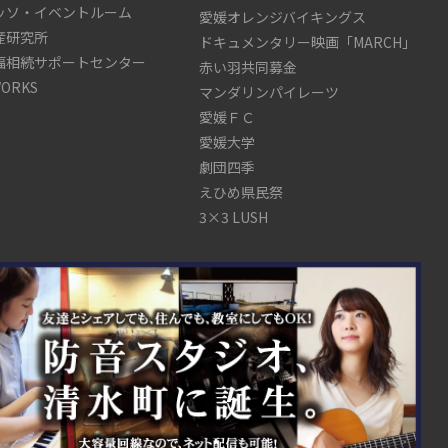
ッソ・イベントルーム
愛媛オレンジバイキングス
産研究所
ドキュメンタリー映画「MARCH」
福相続サポートセンター
赤い羽共同募金
WORKS
マンダリンパイレーツ
愛媛ＦＣ
愛媛大学
劇団四季
えひめ県民祭
3×3 LUSH