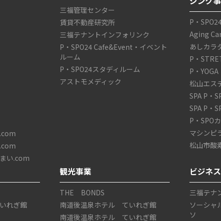
ジング
三福管理センター
P・SPO2
賃貸不動産研究所
Aging C
三福テナントインフォリンク
あしカラ
P・SPO24 Cafe&Event・イベント
ルーム
P・STRE
P・SPO24スタディルーム
P・YOGA
アストモメディック
松山エス
SPA P・
SPA P・
P・SPO
マシンピ
com
松山市酸
com
い.com
観光事業
ビジネ
THE BONDS
三福テナ
いれぎ館
南道後温泉ホテル ていれぎ館
ソーシャ
ソ
南道後温泉ホテル ていれぎ館