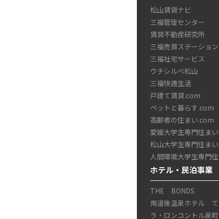
松山賃貸ナビ
三福管理センター
賃貸不動産研究所
三福売買ステーション
三福社宅サービス
ウチシルベ松山
三福快適生活
戸建て賃貸.com
ペットと暮らす.com
高齢者の住まい.com
愛媛大学生専門住まい.
松山大学生専門住まい.
人間環境大学生専門住ま
ホテル・民泊事業
THE BONDS
南道後温泉ホテル て
ラ・ロンコントル泉町