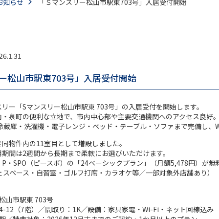
お知らせ
「Ｓマンスリー松山市駅東703号」入居受付開始
26.1.31
ー松山市駅東703号」入居受付開始
リー「Sマンスリー松山市駅東 703号」の入居受付を開始します。
内・泉町の便利な立地で、市内中心部や主要交通機関へのアクセス良好
冷蔵庫・洗濯機・電子レンジ・ベッド・テーブル・ソファまで完備し、Wi
同物件内の11室目として増設しました。
用期間は2週間から長期まで柔軟にお選びいただけます。
P・SPO（ピースポ）の「24ベーシックプラン」（月額5,478円）が
フェスペース・自習室・ゴルフ打席・カラオケ等／一部対象外店舗あり）
山市駅東 703号
-12（7階）／間取り：1K／設備：家具家電・Wi-Fi・ネット回線込み