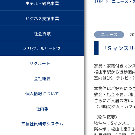
TOP
ニュース・
ホテル・観光事業
ビジネス支援事業
社会貢献
ニュース
20
「Ｓマンスリ
オリジナルサービス
リクルート
家具・家電付きマンス
松山市駅から徒歩圏
室内は1K、テレビ・
会社概要
本物件はご好評につき
個人情報について
敷金・礼金不要、利
さらにご入居の方は、
（24時間ジム・カ
社内報
〈物件概要〉
物件名：Sマンスリー松
三福社員研修システム
所在地：松山市泉町14