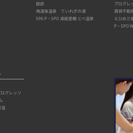
砥邸
プログレ
南道後温泉 ていれぎの湯
賃貸不動
SPA P・SPO 湯砥里館 とべ温泉
えひめ三
P・SPO 
ス
プログレッソ
ム
 東温