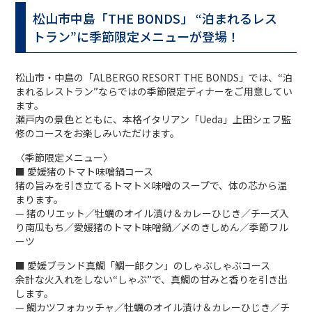
松山市中島「THE BONDS」 “泊まれるレス
トラン”に季節限定メニューが登場！
松山市・中島の「ALBERGO RESORT THE BONDS」では、“泊
まれるレストラン”ならではの季節限定ディナーをご用意してい
ます。
瀬戸内の景色とともに、本格イタリアン「Ueda」上田シェフ監
修のコースをお楽しみいただけます。
〈季節限定メニュー〉
■ 愛媛猪のトマト味噌鍋コース
猪の旨みを引き立てるトマト×味噌のスープで、体の芯から温
まります。
— 猪のリエット／牡蠣のオイル漬け＆カレーひじき／チーズ入
り南瓜もち／愛媛猪のトマト味噌鍋／〆のきしめん／季節フル
ーツ
■ 愛媛ブランド真鯛「鯛一郎クン」のしゃぶしゃぶコース
余計な火入れをしない“しゃぶ”で、真鯛の甘みと香りを引き出
します。
— 鯛カツフォカッチャ／牡蠣のオイル漬け＆カレーひじき／チ