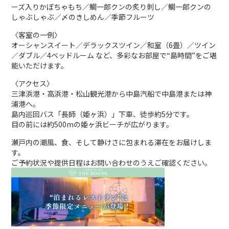
ーズ入りかぼちゃもち／鯛一郎クンの炙り刺し／鯛一郎クンの
しゃぶしゃぶ／〆のきしめん／季節フルーツ
〈客室の一例〉
オーシャンスイート／デラックスツイン／和室（6畳）／ツイン
／ダブル／4ベッドルーム など、多彩なお部屋で“島時間”をご堪
能いただけます。
〈アクセス〉
三津浜港・高浜港・松山観光港から中島汽船で中島港または神
浦港へ。
島内巡回バス「長師（姫ヶ浜）」下車、徒歩約5分です。
目の前には約500mの姫ヶ浜ビーチが広がります。
瀬戸内の潮風、食、そして静けさに包まれる滞在をお届けしま
す。
ご予約状況や提供日程はお問い合わせのうえご確認ください。