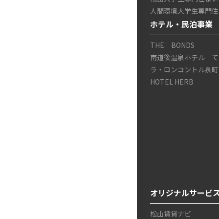
人間環境大学生専門住ま
ホテル・民泊事業
THE BONDS
南道後温泉ホテル て
ラ・ロンコントル泉町
HOTEL HERB
オリジナルサービ
松山賃貸ナビ