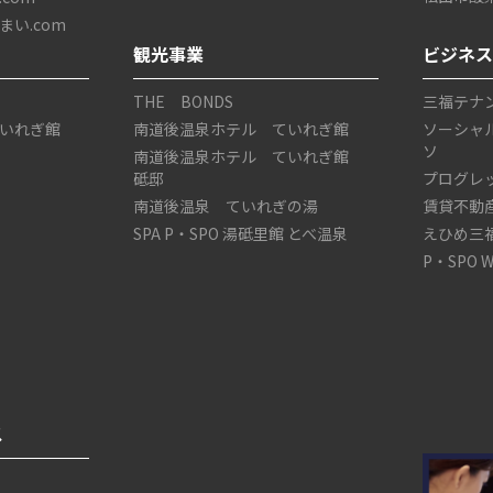
い.com
観光事業
ビジネ
THE BONDS
三福テナ
いれぎ館
南道後温泉ホテル ていれぎ館
ソーシャ
ソ
南道後温泉ホテル ていれぎ館
砥邸
プログレ
南道後温泉 ていれぎの湯
賃貸不動
SPA P・SPO 湯砥里館 とべ温泉
えひめ三
P・SPO 
ス