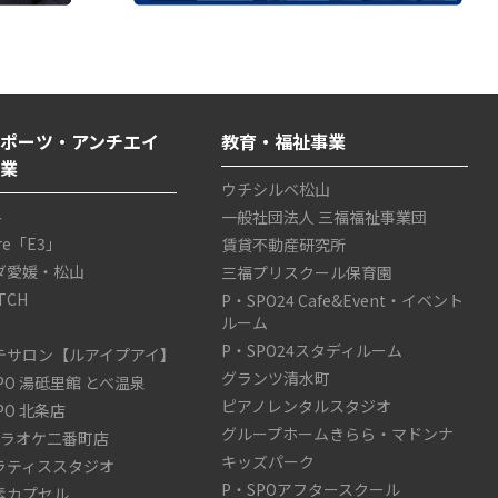
ポーツ・アンチエイ
教育・福祉事業
事業
ウチシルベ松山
4
一般社団法人 三福福祉事業団
are「E3」
賃貸不動産研究所
ダ愛媛・松山
三福プリスクール保育園
TCH
P・SPO24 Cafe&Event・イベント
ルーム
P・SPO24スタディルーム
テサロン【ルアイプアイ】
グランツ清水町
SPO 湯砥里館 とべ温泉
ピアノレンタルスタジオ
SPO 北条店
グループホームきらら・マドンナ
カラオケ二番町店
キッズパーク
ラティススタジオ
P・SPOアフタースクール
素カプセル