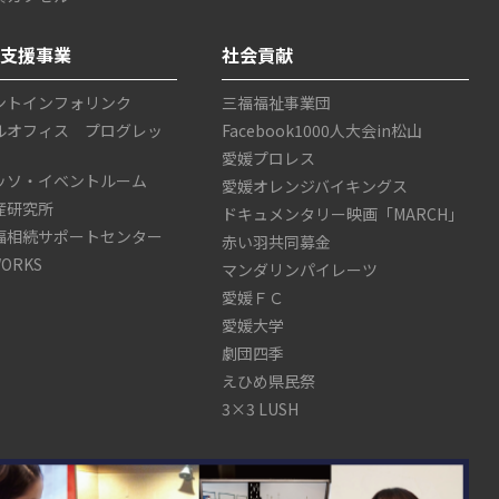
ス支援事業
社会貢献
ントインフォリンク
三福福祉事業団
ルオフィス プログレッ
Facebook1000人大会in松山
愛媛プロレス
ッソ・イベントルーム
愛媛オレンジバイキングス
産研究所
ドキュメンタリー映画「MARCH」
福相続サポートセンター
赤い羽共同募金
WORKS
マンダリンパイレーツ
愛媛ＦＣ
愛媛大学
劇団四季
えひめ県民祭
3×3 LUSH