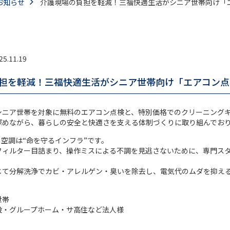
お知らせ
介護現場の負担を軽減！三福快適生活がシニア世帯向け「
25.11.19
担を軽減！三福快適生活がシニア世帯向け「エアコン点
シニア世帯を対象に無料のエアコン点検と、特別価格でのクリーニング
深めながら、暮らしの安全と快適さを支える体制づくりに取り組んでお
空調は“命を守るインフラ”です。
フィルター目詰まり、操作ミスによる不調を見逃さないために、専門ス
じて分解洗浄でカビ・アレルゲン・臭いを除去し、電気代のムダを抑え
世帯
設・グループホーム・サ高住など法人様