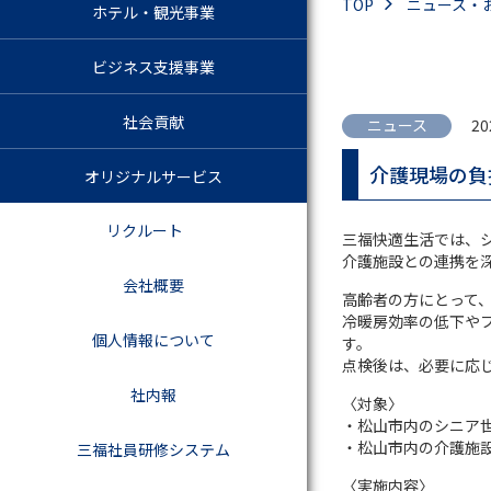
TOP
ニュース・
ホテル・観光事業
ビジネス支援事業
社会貢献
ニュース
20
介護現場の負
オリジナルサービス
リクルート
三福快適生活では、
介護施設との連携を
会社概要
高齢者の方にとって、
冷暖房効率の低下や
個人情報について
す。
点検後は、必要に応
社内報
〈対象〉
・松山市内のシニア
・松山市内の介護施
三福社員研修システム
〈実施内容〉