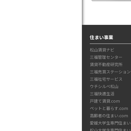
住まい事業
松山賃貸ナビ
三福管理センター
賃貸不動産研究所
三福売買ステーション
三福社宅サービス
ウチシルベ松山
三福快適生活
戸建て賃貸.com
ペットと暮らす.com
高齢者の住まい.com
愛媛大学生専門住まい.
松山大学生専門住まい.