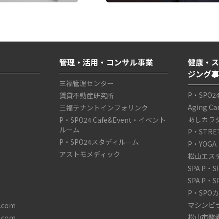
管理・活用・コンサル事業
健康・ス
ジング
三福管理センター
P・SPO2
賃貸不動産研究所
Aging C
三福テナントインフォリンク
あしカラ
P・SPO24 Cafe&Event・イベント
ルーム
P・STRE
P・SPO24スタディルーム
P・YOGA
アストモメディック
松山エス
SPA P・
SPA P・
P・SPO
マシンピ
com
松山市酸
com