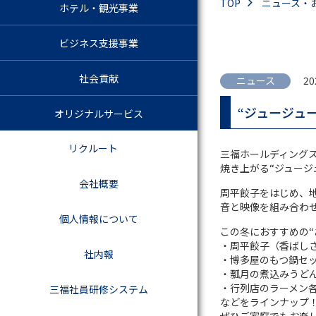
TOP
ニュース・
ホテル・観光事業
ビジネス支援事業
社会貢献
ニュース
20
“ジュージュ
オリジナルサービス
リクルート
三福ホールディングス
焼き上がる“ジュー
会社概要
周平餃子をはじめ、
音と映像を組み合わ
個人情報について
この冬におすすめの“
・周平餃子（香ばし
社内報
・博多屋のもつ鍋セ
・瓢月の煮込みうど
・行列店のラーメン各
三福社員研修システム
などをラインナップ