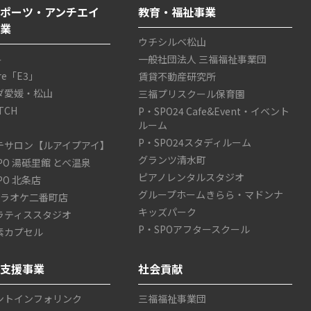
ポーツ・アンチエイ
教育・福祉事業
事業
ウチシルベ松山
4
一般社団法人 三福福祉事業団
are「E3」
賃貸不動産研究所
ダ愛媛・松山
三福プリスクール保育園
TCH
P・SPO24 Cafe&Event・イベント
ルーム
P・SPO24スタディルーム
テサロン【ルアイプアイ】
グランツ清水町
SPO 湯砥里館 とべ温泉
ピアノレンタルスタジオ
SPO 北条店
グループホームきらら・マドンナ
カラオケ二番町店
キッズパーク
ラティススタジオ
P・SPOアフタースクール
素カプセル
ス支援事業
社会貢献
ントインフォリンク
三福福祉事業団