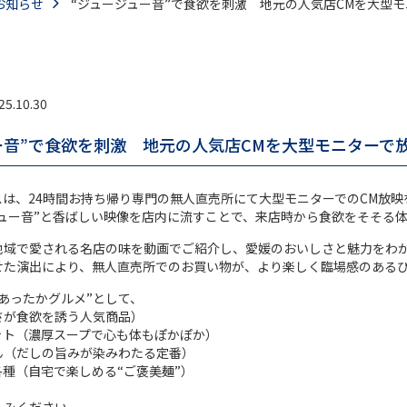
お知らせ
“ジュージュー音”で食欲を刺激 地元の人気店CMを大型
25.10.30
ー音”で食欲を刺激 地元の人気店CMを大型モニターで
は、24時間お持ち帰り専門の無人直売所にて大型モニターでのCM放映
ジュー音”と香ばしい映像を店内に流すことで、来店時から食欲をそそる
地域で愛される名店の味を動画でご紹介し、愛媛のおいしさと魅力をわ
せた演出により、無人直売所でのお買い物が、より楽しく臨場感のある
あったかグルメ”として、
さが食欲を誘う人気商品）
ット（濃厚スープで心も体もぽかぽか）
ん（だしの旨みが染みわたる定番）
種（自宅で楽しめる“ご褒美麺”）
！