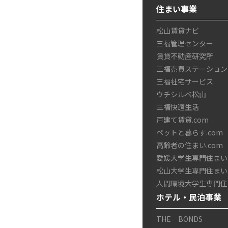
住まい事業
松山賃貸ナビ
三福管理センター
賃貸不動産研究所
三福売買ステーション
三福社宅サービス
ウチシルベ松山
三福快適生活
戸建て賃貸.com
ペットと暮らす.com
高齢者の住まい.com
愛媛大学生専門住まい.
松山大学生専門住まい.
人間環境大学生専門住ま
ホテル・民泊事業
THE BONDS