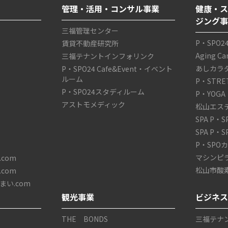
管理・活用・コンサル事業
健康・ス
ジング
三福管理センター
P・SPO2
賃貸不動産研究所
Aging C
三福テナントインフォリンク
あしカラ
P・SPO24 Cafe&Event・イベント
ルーム
P・STRE
P・SPO24スタディルーム
P・YOGA
アストモメディック
松山エス
SPA P・
SPA P・
P・SPO
マシンピ
com
松山市酸
com
い.com
観光事業
ビジネ
THE BONDS
三福テナ