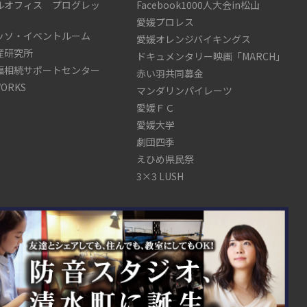
ルオフィス プログレッ
Facebook1000人大会in松山
愛媛プロレス
ッソ・イベントルーム
愛媛オレンジバイキングス
産研究所
ドキュメンタリー映画「MARCH」
福相続サポートセンター
赤い羽共同募金
WORKS
マンダリンパイレーツ
愛媛ＦＣ
愛媛大学
劇団四季
えひめ県民祭
3×3 LUSH