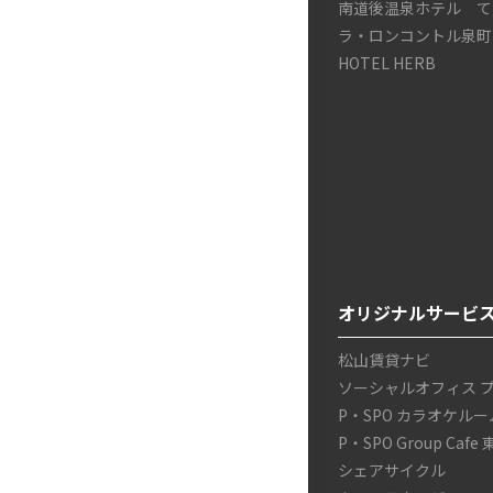
南道後温泉ホテル て
ラ・ロンコントル泉町
HOTEL HERB
オリジナルサービ
松山賃貸ナビ
ソーシャルオフィス 
P・SPO カラオケルー
P・SPO Group Cafe
シェアサイクル