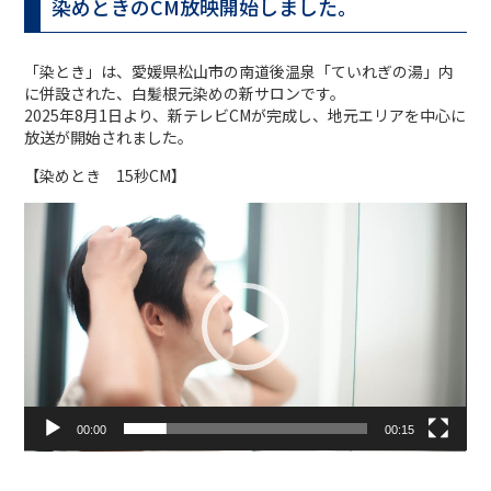
染めときのCM放映開始しました。
「染とき」は、愛媛県松山市の南道後温泉「ていれぎの湯」内
に併設された、白髪根元染めの新サロンです。
2025年8月1日より、新テレビCMが完成し、地元エリアを中心に
放送が開始されました。
【染めとき 15秒CM】
動
画
プ
レ
ー
ヤ
ー
00:00
00:15