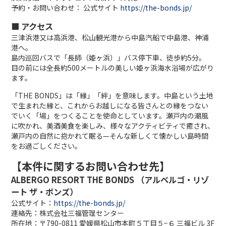
予約・お問い合わせ： 公式サイト
https://the-bonds.jp/
■ アクセス
三津浜港又は高浜港、松山観光港から中島汽船で中島港、神浦
港へ。
島内巡回バスで「長師（姫ヶ浜）」バス停下車、徒歩約5分。
目の前には全長約500メートルの美しい姫ヶ浜海水浴場が広がり
ます。
「THE BONDS」は「縁」「絆」を意味します。中島という土地
で生まれた縁と、これからお越しになる皆さんとの縁をつない
でいく「場」をつくることを使命としています。瀬戸内の潮風
に吹かれ、美酒美食を楽しみ、様々なアクティビティで癒され、
瀬戸内の自然に抱かれて眠る—そんな新しくて懐かしい島時間
をお過ごしください。
【本件に関するお問い合わせ先】
ALBERGO RESORT THE BONDS （アルベルゴ・リゾ
ート ザ・ボンズ）
公式サイト：
https://the-bonds.jp/
連絡先：株式会社三福管理センター
所在地：〒790-0811 愛媛県松山市本町５丁目５−６ 三福ビル 3F