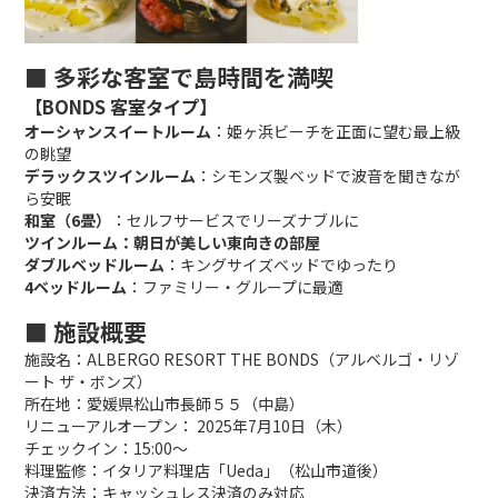
■ 多彩な客室で島時間を満喫
【BONDS 客室タイプ】
オーシャンスイートルーム
：姫ヶ浜ビーチを正面に望む最上級
の眺望
デラックスツインルーム
：シモンズ製ベッドで波音を聞きなが
ら安眠
和室（6畳）
：セルフサービスでリーズナブルに
ツインルーム：朝日が美しい東向きの部屋
ダブルベッドルーム
：キングサイズベッドでゆったり
4ベッドルーム
：ファミリー・グループに最適
■ 施設概要
施設名：ALBERGO RESORT THE BONDS（アルベルゴ・リゾ
ート ザ・ボンズ）
所在地：愛媛県松山市長師５５（中島）
リニューアルオープン： 2025年7月10日（木）
チェックイン：15:00〜
料理監修：イタリア料理店「Ueda」（松山市道後）
決済方法：キャッシュレス決済のみ対応