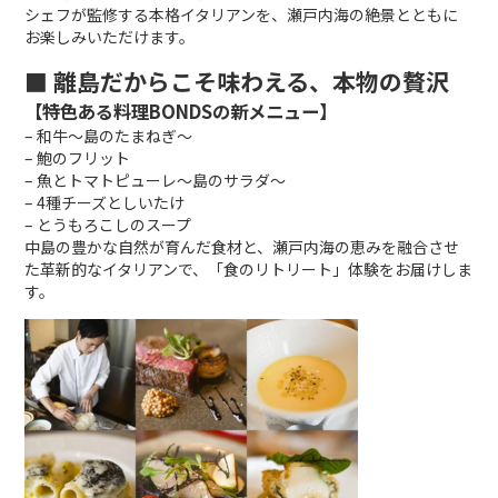
シェフが監修する本格イタリアンを、瀬戸内海の絶景とともに
お楽しみいただけます。
■ 離島だからこそ味わえる、本物の贅沢
【特色ある料理BONDSの新メニュー】
– 和牛～島のたまねぎ～
– 鮑のフリット
– 魚とトマトピューレ～島のサラダ～
– 4種チーズとしいたけ
– とうもろこしのスープ
中島の豊かな自然が育んだ食材と、瀬戸内海の恵みを融合させ
た革新的なイタリアンで、「食のリトリート」体験をお届けしま
す。