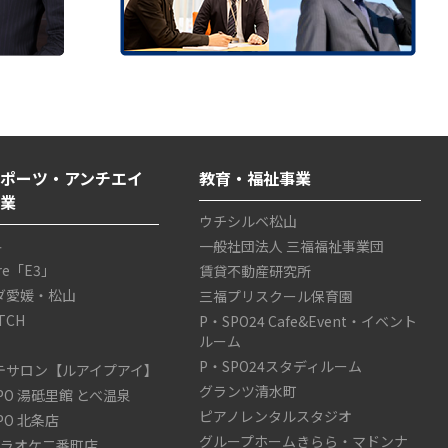
ポーツ・アンチエイ
教育・福祉事業
事業
ウチシルベ松山
4
一般社団法人 三福福祉事業団
are「E3」
賃貸不動産研究所
ダ愛媛・松山
三福プリスクール保育園
TCH
P・SPO24 Cafe&Event・イベント
ルーム
P・SPO24スタディルーム
テサロン【ルアイプアイ】
グランツ清水町
SPO 湯砥里館 とべ温泉
ピアノレンタルスタジオ
SPO 北条店
グループホームきらら・マドンナ
カラオケ二番町店