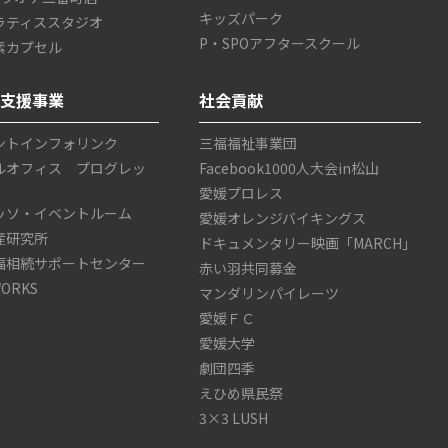
キッズパーク
ラティススタジオ
P・SPOアフタースクール
素カプセル
ス支援事業
社会貢献
ントインフォリンク
三福福祉事業団
ルオフィス プログレッ
Facebook1000人大会in松山
愛媛プロレス
ッソ・イベントルーム
愛媛オレンジバイキングス
産研究所
ドキュメンタリー映画「MARCH」
福相続サポートセンター
赤い羽共同募金
WORKS
マンダリンパイレーツ
愛媛ＦＣ
愛媛大学
劇団四季
えひめ県民祭
3×3 LUSH