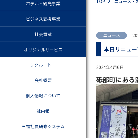
TOP
ニュース・
ホテル・観光事業
ビジネス支援事業
社会貢献
ニュース
20
本日リニューア
オリジナルサービス
リクルート
2024年4月6日
砥部町にある
会社概要
個人情報について
社内報
三福社員研修システム