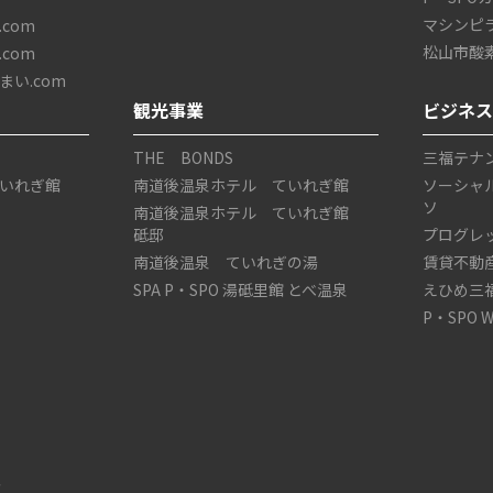
マシンピ
com
松山市酸
com
い.com
観光事業
ビジネ
THE BONDS
三福テナ
いれぎ館
南道後温泉ホテル ていれぎ館
ソーシャ
ソ
南道後温泉ホテル ていれぎ館
砥邸
プログレ
南道後温泉 ていれぎの湯
賃貸不動
SPA P・SPO 湯砥里館 とべ温泉
えひめ三
P・SPO 
ス