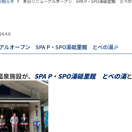
お知らせ
本日リニューアルオープン SPA P・SPO湯砥里館 とべの
24.4.6
ルオープン SPA P・SPO湯砥里館 とべの湯🎉
温泉施設が、
SPA P・SPO湯砥里館 とべの湯