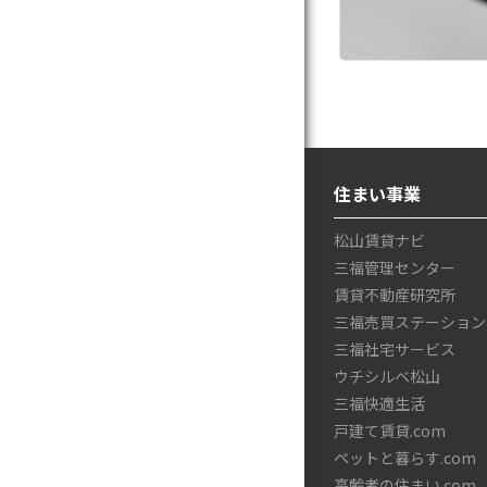
住まい事業
松山賃貸ナビ
三福管理センター
賃貸不動産研究所
三福売買ステーション
三福社宅サービス
ウチシルベ松山
三福快適生活
戸建て賃貸.com
ペットと暮らす.com
高齢者の住まい.com