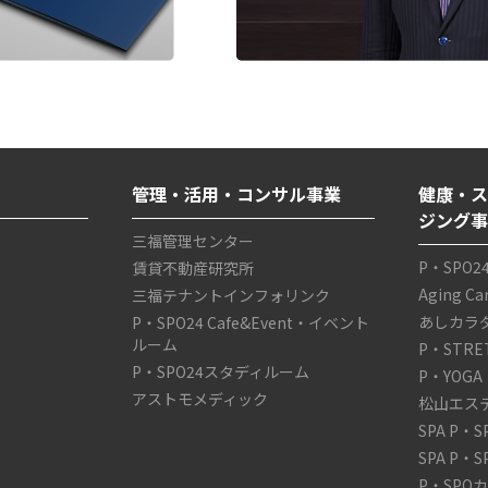
管理・活用・コンサル事業
健康・ス
ジング
三福管理センター
P・SPO2
賃貸不動産研究所
Aging C
三福テナントインフォリンク
あしカラ
P・SPO24 Cafe&Event・イベント
ルーム
P・STRE
P・SPO24スタディルーム
P・YOGA
アストモメディック
松山エス
SPA P・
SPA P・
P・SPO