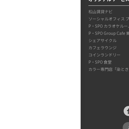
松山賃貸ナビ
ソーシャルオフィス 
P・SPO カラオケルー
P・SPO Group Cafe
シェアサイクル
カフェラウンジ
コインランドリー
P・SPO 食堂
カラー専門店「染とき