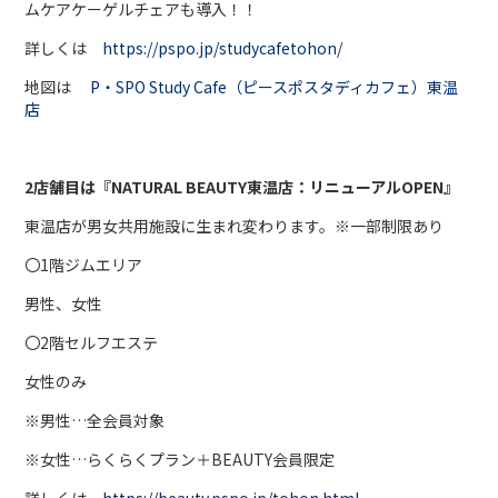
ムケアケーゲルチェアも導入！！
詳しくは
https://pspo.jp/studycafetohon/
地図は
P・SPO Study Cafe（ピースポスタディカフェ）東温
店
2店舗目は『NATURAL BEAUTY東温店：リニューアルOPEN』
東温店が男女共用施設に生まれ変わります。※一部制限あり
〇1階ジムエリア
男性、女性
〇2階セルフエステ
女性のみ
※男性…全会員対象
※女性…らくらくプラン＋BEAUTY会員限定