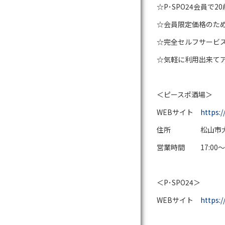
☆P･SPO24会員で
☆会員限定価格のた
☆完全セルフサービ
☆気軽に利用出来て
＜ピースポ酒場＞
WEBサイト
https:/
住所 松山市大街道
営業時間 17:00～2
＜P･SPO24＞
WEBサイト
https:/