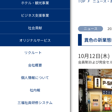
TOP
ニュース・
ホテル・観光事業
ビジネス支援事業
社会貢献
ニュース
20
異色の新業態
オリジナルサービス
リクルート
10月12日(木
会員制および完全セ
会社概要
個人情報について
社内報
三福社員研修システム