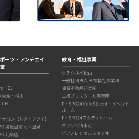
ポーツ・アンチエイ
教育・福祉事業
事業
ウチシルベ松山
4
一般社団法人 三福福祉事業団
are「E3」
賃貸不動産研究所
ダ愛媛・松山
三福プリスクール保育園
TCH
P・SPO24 Cafe&Event・イベント
ルーム
P・SPO24スタディルーム
テサロン【ルアイプアイ】
グランツ清水町
SPO 湯砥里館 とべ温泉
ピアノレンタルスタジオ
SPO 北条店