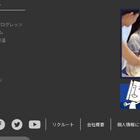
ス
プログレッソ
ム
 東温
」
リクルート
会社概要
個人情報に