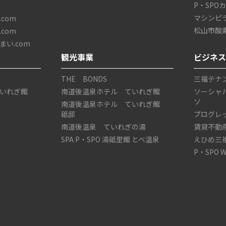
P・SPO
マシンピ
com
松山市酸
com
い.com
観光事業
ビジネ
THE BONDS
三福テナ
いれぎ館
南道後温泉ホテル ていれぎ館
ソーシャ
ソ
南道後温泉ホテル ていれぎ館
砥邸
プログレ
南道後温泉 ていれぎの湯
賃貸不動
SPA P・SPO 湯砥里館 とべ温泉
えひめ三
P・SPO 