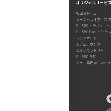
オリジナルサービ
松山賃貸ナビ
ソーシャルオフィス 
P・SPO カラオケルー
P・SPO Group Cafe
シェアサイクル
カフェラウンジ
コインランドリー
P・SPO 食堂
カラー専門店「染とき