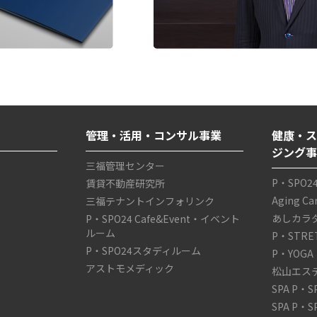
管理・活用・コンサル事業
健康・ス
ジング
三福管理センター
P・SPO2
賃貸不動産研究所
Aging C
三福テナントインフォリンク
あしカラ
P・SPO24 Cafe&Event・イベント
ルーム
P・STRE
P・SPO24スタディルーム
P・YOGA
アストモメディック
松山エス
SPA P・
SPA P・