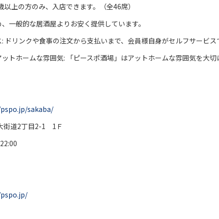
20歳以上の方のみ、入店できます。（全46席）
め、一般的な居酒屋よりお安く提供しています。
ス: ドリンクや食事の注文から支払いまで、会員様自身がセルフサービ
アットホームな雰囲気: 「ピースポ酒場」はアットホームな雰囲気を大
/pspo.jp/sakaba/
2丁目2-1 1Ｆ
2:00
/pspo.jp/