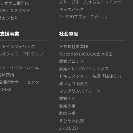
グループホームきらら・マドンナ
カラオケ二番町店
キッズパーク
ラティススタジオ
P・SPOアフタースクール
素カプセル
ス支援事業
社会貢献
ントインフォリンク
三福福祉事業団
ルオフィス プログレッ
Facebook1000人大会in松山
愛媛プロレス
ッソ・イベントルーム
愛媛オレンジバイキングス
産研究所
ドキュメンタリー映画「MARCH」
福相続サポートセンター
赤い羽共同募金
WORKS
マンダリンパイレーツ
愛媛ＦＣ
愛媛大学
劇団四季
えひめ県民祭
3×3 LUSH