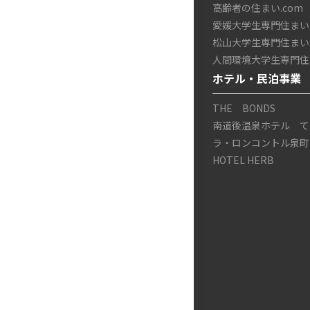
高齢者の住まい.com
愛媛大学生専門住まい.
松山大学生専門住まい.
人間環境大学生専門住ま
ホテル・民泊事業
THE BONDS
南道後温泉ホテル て
ラ・ロンコントル泉町
HOTEL HERB