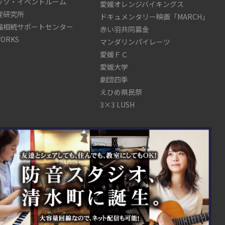
ッソ・イベントルーム
愛媛オレンジバイキングス
産研究所
ドキュメンタリー映画「MARCH」
福相続サポートセンター
赤い羽共同募金
WORKS
マンダリンパイレーツ
愛媛ＦＣ
愛媛大学
劇団四季
えひめ県民祭
3×3 LUSH