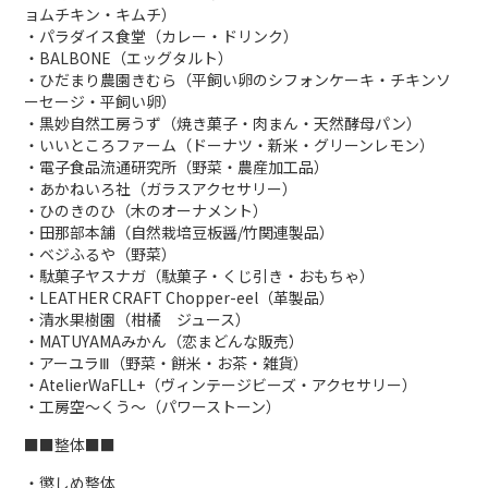
ョムチキン・キムチ）
・パラダイス食堂（カレー・ドリンク）
・BALBONE（エッグタルト）
・ひだまり農園きむら（平飼い卵のシフォンケーキ・チキンソ
ーセージ・平飼い卵）
・黒妙自然工房うず（焼き菓子・肉まん・天然酵母パン）
・いいところファーム（ドーナツ・新米・グリーンレモン）
・電子食品流通研究所（野菜・農産加工品）
・あかねいろ社（ガラスアクセサリー）
・ひのきのひ（木のオーナメント）
・田那部本舗（自然栽培豆板醤/竹関連製品）
・ベジふるや（野菜）
・駄菓子ヤスナガ（駄菓子・くじ引き・おもちゃ）
・LEATHER CRAFT Chopper-eel（革製品）
・清水果樹園（柑橘 ジュース）
・MATUYAMAみかん（恋まどんな販売）
・アーユラⅢ（野菜・餅米・お茶・雑貨）
・AtelierWaFLL+（ヴィンテージビーズ・アクセサリー）
・工房空〜くう〜（パワーストーン）
■■整体■■
・懲しめ整体