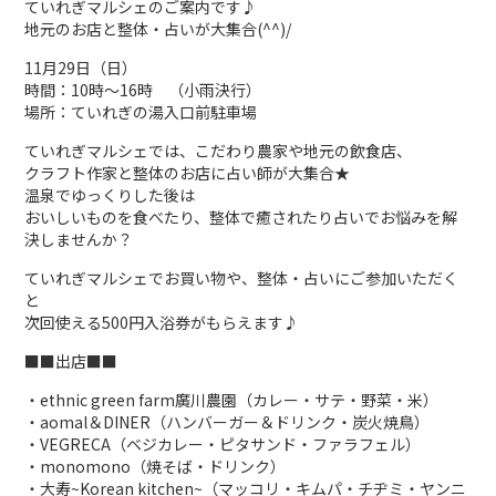
ていれぎマルシェのご案内です♪
地元のお店と整体・占いが大集合(^^)/
11月29日（日）
時間：10時～16時 （小雨決行）
場所：ていれぎの湯入口前駐車場
ていれぎマルシェでは、こだわり農家や地元の飲食店、
クラフト作家と整体のお店に占い師が大集合★
温泉でゆっくりした後は
おいしいものを食べたり、整体で癒されたり占いでお悩みを解
決しませんか？
ていれぎマルシェでお買い物や、整体・占いにご参加いただく
と
次回使える500円入浴券がもらえます♪
■■出店■■
・ethnic green farm廣川農園（カレー・サテ・野菜・米）
・aomal＆DINER（ハンバーガー＆ドリンク・炭火焼鳥）
・VEGRECA（ベジカレー・ピタサンド・ファラフェル）
・monomono（焼そば・ドリンク）
・大寿~Korean kitchen~（マッコリ・キムパ・チヂミ・ヤンニ