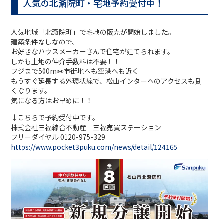
人気の北斎院町・宅地予約受付中！
人気地域「北斎院町」で宅地の販売が開始しました。
建築条件なしなので、
お好きなハウスメーカーさんで住宅が建てられます。
しかも土地の仲介手数料は不要！！
フジまで500m👀市街地へも空港へも近く
もうすぐ延長する外環状線で、松山インターへのアクセスも良
くなります。
気になる方はお早めに！！
↓こちらで予約受付中です。
株式会社三福綜合不動産 三福売買ステーション
フリーダイヤル 0120-975-329
https://www.pocket3puku.com/news/detail/124165