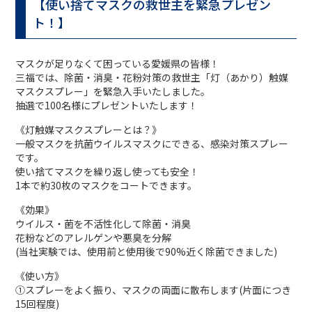
【使い捨てマスクの救世主を緊急プレゼン
ト！】
マスクが足りなくて困っている愛媛県の皆様！
三福では、除菌・消臭・花粉対策の救世主「灯（あかり）触媒
マスクスプレー」を緊急入手いたしました。
抽選で100名様にプレゼントいたします！
《灯触媒マスクスプレーとは？》
一般マスクを抗菌ウイルスマスクにできる、感染対策スプレー
です。
使い捨てマスクを繰り返し使っても安全！
1本で約30枚のマスクをコートできます。
《効果》
ウイルス・菌を不活性化して除菌・消臭
花粉などのアレルゲンや悪臭を分解
(当社実験では、使用前と使用後で90%近く除菌できました)
《使い方》
①スプレーをよく振り、マスクの両面に散布します(片面につき
15回程度)