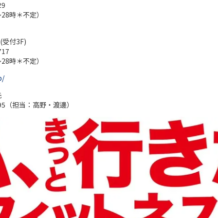
29
～28時＊不定）
受付3F)
717
～28時＊不定）
p/
先
2095（担当：高野・渡邊）