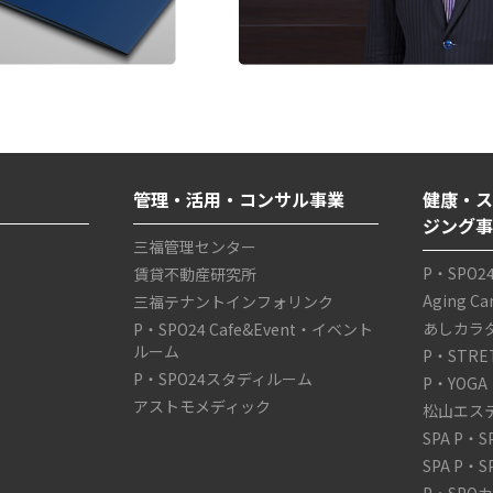
管理・活用・コンサル事業
健康・ス
ジング
三福管理センター
P・SPO2
賃貸不動産研究所
Aging C
三福テナントインフォリンク
あしカラ
P・SPO24 Cafe&Event・イベント
ルーム
P・STRE
P・SPO24スタディルーム
P・YOGA
アストモメディック
松山エス
SPA P・
SPA P・