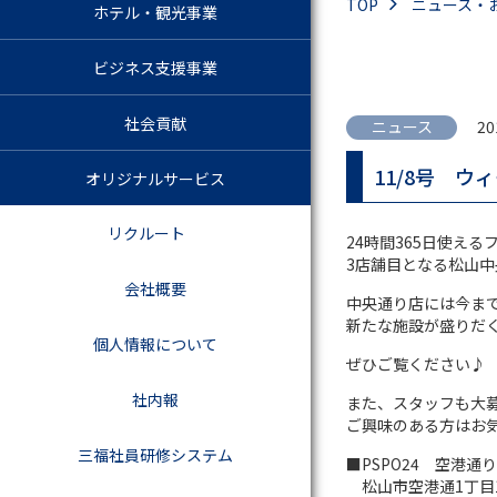
TOP
ニュース・
ホテル・観光事業
ビジネス支援事業
社会貢献
ニュース
20
11/8号 
オリジナルサービス
リクルート
24時間365日使える
3店舗目となる松山
会社概要
中央通り店には今ま
新たな施設が盛りだ
個人情報について
ぜひご覧ください♪
社内報
また、スタッフも大
ご興味のある方はお
三福社員研修システム
■PSPO24 空港通
松山市空港通1丁目15