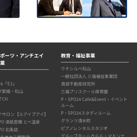
ポーツ・アンチエイ
教育・福祉事業
事業
ウチシルベ松山
4
一般社団法人 三福福祉事業団
are「E3」
賃貸不動産研究所
ダ愛媛・松山
三福プリスクール保育園
TCH
P・SPO24 Cafe&Event・イベント
ルーム
P・SPO24スタディルーム
テサロン【ルアイプアイ】
グランツ清水町
SPO 湯砥里館 とべ温泉
ピアノレンタルスタジオ
SPO 北条店
グループホームきらら・マドンナ