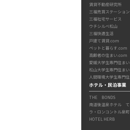
賃貸不動産研究所
三福売買ステーション
三福社宅サービス
ウチシルベ松山
三福快適生活
戸建て賃貸.com
ペットと暮らす.com
高齢者の住まい.com
愛媛大学生専門住まい.
松山大学生専門住まい.
人間環境大学生専門住ま
ホテル・民泊事業
THE BONDS
南道後温泉ホテル て
ラ・ロンコントル泉町
HOTEL HERB