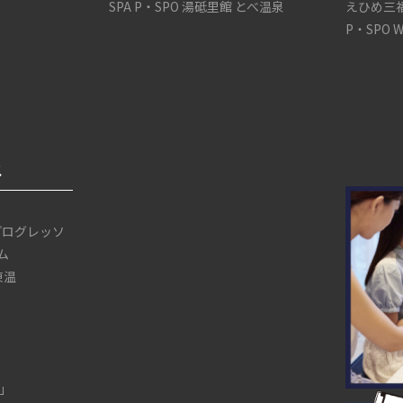
SPA P・SPO 湯砥里館 とべ温泉
えひめ三
P・SPO 
ス
プログレッソ
ム
 東温
」