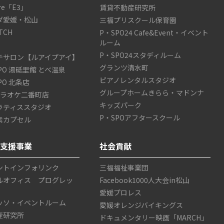
are「E3」
賃貸不動産研究所
ダ愛媛・松山
三福プリスクール保育園
TCH
P・SPO24 Cafe&Event・イベント
ルーム
P・SPO24スタディルーム
テサロン【ルアイプアイ】
グランツ清水町
SPO 湯砥里館 とべ温泉
ピアノレンタルスタジオ
SPO 北条店
グループホームきらら・マドンナ
カラオケ二番町店
キッズパーク
ラティススタジオ
P・SPOアフタースクール
素カプセル
ス支援事業
社会貢献
ントインフォリンク
三福福祉事業団
ルオフィス プログレッ
Facebook1000人大会in松山
愛媛プロレス
ッソ・イベントルーム
愛媛オレンジバイキングス
産研究所
ドキュメンタリー映画「MARCH」