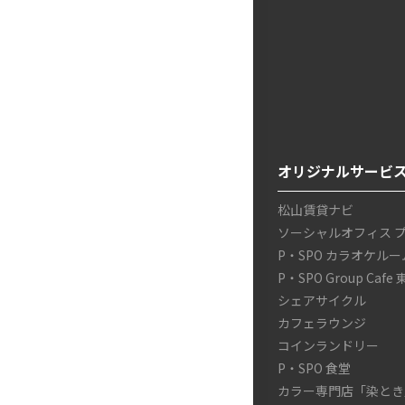
オリジナルサービ
松山賃貸ナビ
ソーシャルオフィス 
P・SPO カラオケルー
P・SPO Group Cafe
シェアサイクル
カフェラウンジ
コインランドリー
P・SPO 食堂
カラー専門店「染とき