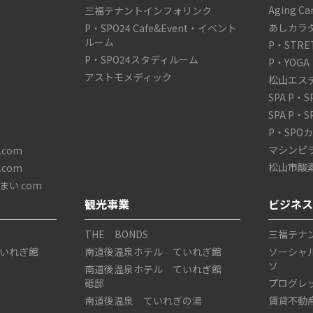
Aging C
三福テナントインフォリンク
あしカラ
P・SPO24 Cafe&Event・イベント
ルーム
P・STRE
P・SPO24スタディルーム
P・YOGA
アストモメディック
松山エス
SPA P・
SPA P・
P・SPO
マシンピ
com
松山市酸
com
い.com
観光事業
ビジネ
THE BONDS
三福テナ
いれぎ館
南道後温泉ホテル ていれぎ館
ソーシャ
ソ
南道後温泉ホテル ていれぎ館
砥邸
プログレ
南道後温泉 ていれぎの湯
賃貸不動